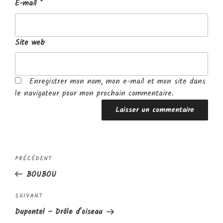
E-mail
*
Site web
Enregistrer mon nom, mon e-mail et mon site dans
le navigateur pour mon prochain commentaire.
Navigation
Article
PRÉCÉDENT
de
précédent
BOUBOU
l’article
Article
SUIVANT
suivant
Dupontel – Drôle d’oiseau