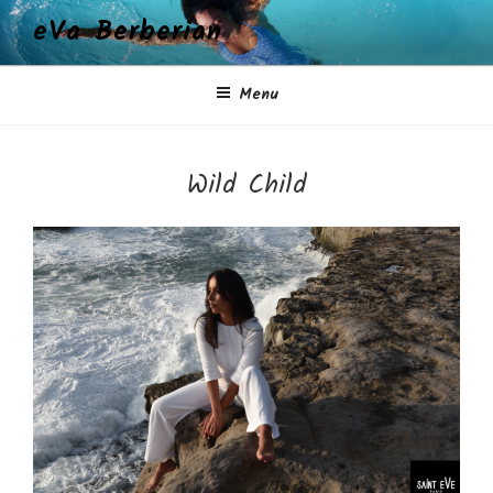
Aller
eVa Berberian
au
contenu
principal
Menu
Wild Child