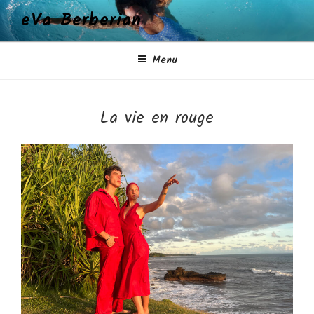
Aller
eVa Berberian
au
contenu
principal
Menu
La vie en rouge