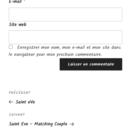
E-mail
*
Site web
Enregistrer mon nom, mon e-mail et mon site dans
le navigateur pour mon prochain commentaire.
Navigation
Article
PRÉCÉDENT
de
précédent
Saint eVe
l’article
Article
SUIVANT
suivant
Saint Eve – Matching Couple