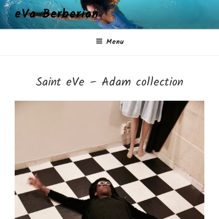
Aller
eVa Berberian
au
contenu
principal
Menu
Saint eVe – Adam collection