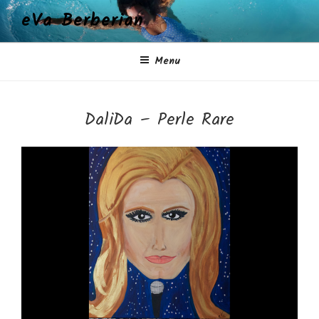
Aller
eVa Berberian
au
contenu
principal
Menu
DaliDa – Perle Rare