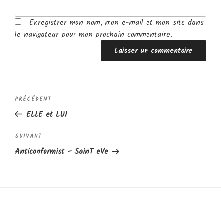
Enregistrer mon nom, mon e-mail et mon site dans
le navigateur pour mon prochain commentaire.
Navigation
Article
PRÉCÉDENT
de
précédent
ELLE et LUI
l’article
Article
SUIVANT
suivant
Anticonformist – SainT eVe