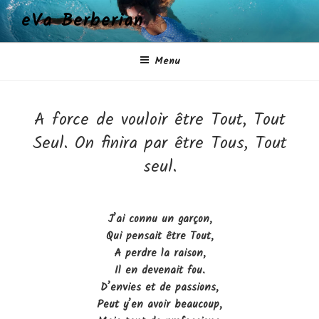
Aller
eVa Berberian
au
contenu
principal
Menu
A force de vouloir être Tout, Tout
Seul. On finira par être Tous, Tout
seul.
J’ai connu un garçon,
Qui pensait être Tout,
A perdre la raison,
Il en devenait fou.
D’envies et de passions,
Peut y’en avoir beaucoup,