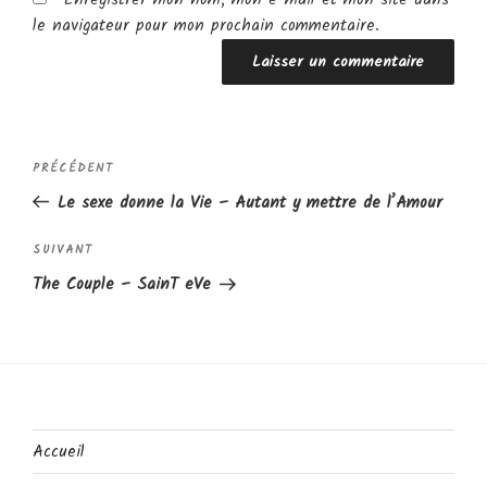
Enregistrer mon nom, mon e-mail et mon site dans
le navigateur pour mon prochain commentaire.
Navigation
Article
PRÉCÉDENT
de
précédent
Le sexe donne la Vie – Autant y mettre de l’Amour
l’article
Article
SUIVANT
suivant
The Couple – SainT eVe
Accueil