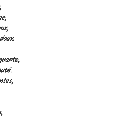
x,
ue,
ux,
doux.
quante,
auté.
ntes,
e,