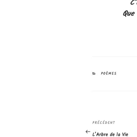
C’
Que 
CATÉGORIES
POÈMES
Navigation
Article
PRÉCÉDENT
de
précédent
L’Arbre de la Vie