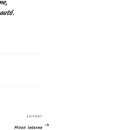
me,
auté.
Article
SUIVANT
suivant
Miroir Interne