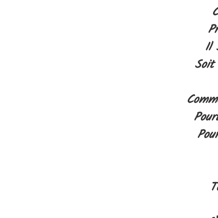
C
Pr
Il
Soit
Comme 
Pour
Pour
T